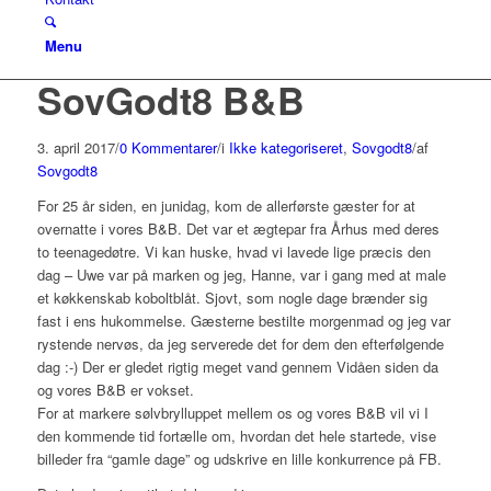
Menu
SovGodt8 B&B
3. april 2017
/
0 Kommentarer
/
i
Ikke kategoriseret
,
Sovgodt8
/
af
Sovgodt8
For 25 år siden, en junidag, kom de allerførste gæster for at
overnatte i vores B&B. Det var et ægtepar fra Århus med deres
to teenagedøtre. Vi kan huske, hvad vi lavede lige præcis den
dag – Uwe var på marken og jeg, Hanne, var i gang med at male
et køkkenskab koboltblåt. Sjovt, som nogle dage brænder sig
fast i ens hukommelse. Gæsterne bestilte morgenmad og jeg var
rystende nervøs, da jeg serverede det for dem den efterfølgende
dag :-) Der er gledet rigtig meget vand gennem Vidåen siden da
og vores B&B er vokset.
For at markere sølvbrylluppet mellem os og vores B&B vil vi I
den kommende tid fortælle om, hvordan det hele startede, vise
billeder fra “gamle dage” og udskrive en lille konkurrence på FB.