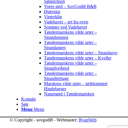
Sønnichsen
Vores sted – SovGodt8 B&B
Østerstur
Vinterklip
Vadehavet – set fra oven
Sommer ved Vadehavet
Tøndermarskens vilde urter –
Strandsennep
Tøndermarskens vilde urter –
Strandasters
Tøndermarskens vilde urter – Strandarve
Tøndermarskens vilde urter – Kveller
Tøndermarskens vilde urter –
Strandvejbred
Tøndermarskens vilde urter –
Strandtrehage
Marskens vilde urter – tætblomstret
Hindebæger
Naturnørd i Tøndermarsken
Kontakt
Søg
Menu
Menu
© Copyright - sovgodt8 - Webmaster:
RyanWeb