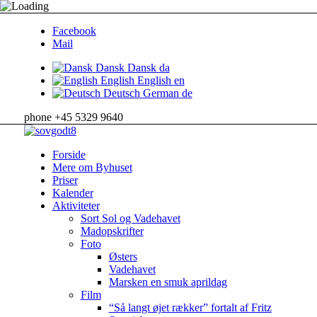
Facebook
Mail
Dansk
Dansk
da
English
English
en
Deutsch
German
de
phone +45 5329 9640
Forside
Mere om Byhuset
Priser
Kalender
Aktiviteter
Sort Sol og Vadehavet
Madopskrifter
Foto
Østers
Vadehavet
Marsken en smuk aprildag
Film
“Så langt øjet rækker” fortalt af Fritz