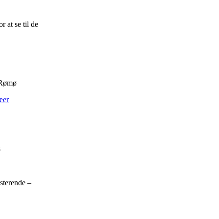
r at se til de
 Rømø
ø
sterende –