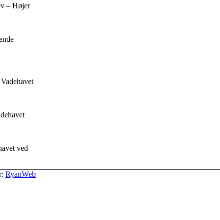
v – Højer
rende –
k Vadehavet
adehavet
havet ved
r:
RyanWeb