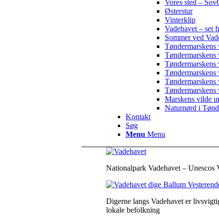
Vores sted – So
Østerstur
Vinterklip
Vadehavet – set f
Sommer ved Vad
Tøndermarskens v
Tøndermarskens vi
Tøndermarskens v
Tøndermarskens v
Tøndermarskens v
Tøndermarskens v
Marskens vilde u
Naturnørd i Tøn
Kontakt
Søg
Menu
Menu
Nationalpark Vadehavet – Unescos 
Digerne langs Vadehavet er livsvigti
lokale befolkning