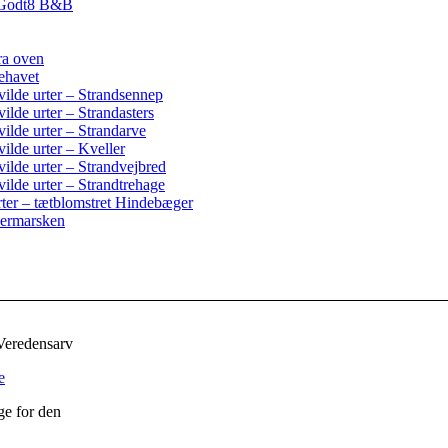
vGodt8 B&B
ra oven
ehavet
ilde urter – Strandsennep
lde urter – Strandasters
ilde urter – Strandarve
ilde urter – Kveller
ilde urter – Strandvejbred
ilde urter – Strandtrehage
rter – tætblomstret Hindebæger
dermarsken
Veredensarv
ge for den