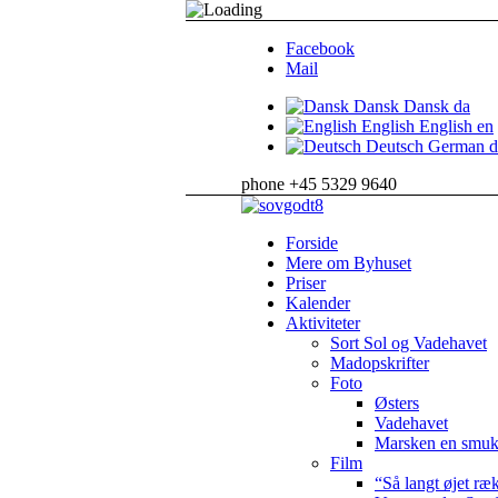
Facebook
Mail
Dansk
Dansk
da
English
English
en
Deutsch
German
d
phone +45 5329 9640
Forside
Mere om Byhuset
Priser
Kalender
Aktiviteter
Sort Sol og Vadehavet
Madopskrifter
Foto
Østers
Vadehavet
Marsken en smuk
Film
“Så langt øjet ræk