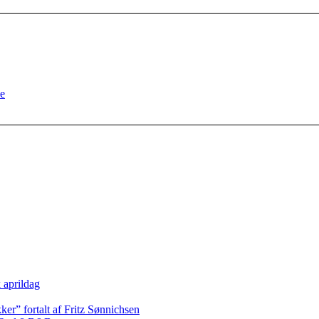
e
 aprildag
ker” fortalt af Fritz Sønnichsen