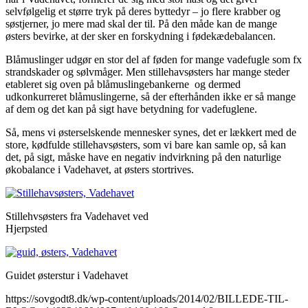
selvfølgelig et større tryk på deres byttedyr – jo flere krabber og
søstjerner, jo mere mad skal der til. På den måde kan de mange
østers bevirke, at der sker en forskydning i fødekædebalancen.
Blåmuslinger udgør en stor del af føden for mange vadefugle som fx
strandskader og sølvmåger. Men stillehavsøsters har mange steder
etableret sig oven på blåmuslingebankerne og dermed
udkonkurreret blåmuslingerne, så der efterhånden ikke er så mange
af dem og det kan på sigt have betydning for vadefuglene.
Så, mens vi østerselskende mennesker synes, det er lækkert med de
store, kødfulde stillehavsøsters, som vi bare kan samle op, så kan
det, på sigt, måske have en negativ indvirkning på den naturlige
økobalance i Vadehavet, at østers stortrives.
Stillehvsøsters fra Vadehavet ved
Hjerpsted
Guidet østerstur i Vadehavet
https://sovgodt8.dk/wp-content/uploads/2014/02/BILLEDE-TIL-